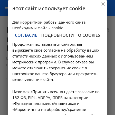
Этот сайт использует cookie
Для корректной работы данного сайта
Рентгенологические
необходимы файлы cookie
СОГЛАСИЕ
ПОДРОБНОСТИ
О COOKIES
исследования в
Продолжая пользоваться сайтом, вы
Москве
выражаете свое согласие на обработку ваших
статистических данных с использованием
—
Цены в Москве
метрических программ. В случае отказа вы
Рентгенологические исследования в Москве
можете отключить сохранение cookie в
настройках вашего браузера или прекратить
использование сайта.
Рентгенография грудного
Нажимая «Принять все», вы даёте согласие по
отдела позвоночника
152-ФЗ, PIPL, ADPPA, GDPR на категории
A06.03.013
«Функциональные», «Аналитика» и
«Маркетинг» и на обработку/хранение
1600 ₽
Заказать услугу