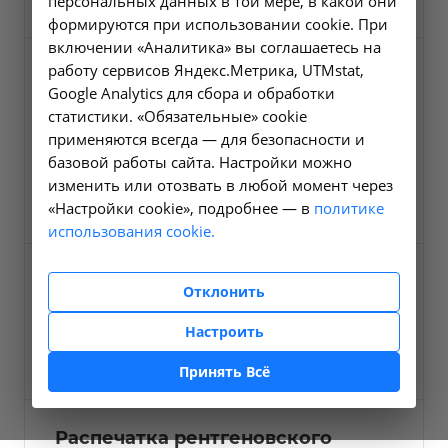
персональных данных в той мере, в какой они
формируются при использовании cookie. При
включении «Аналитика» вы соглашаетесь на
работу сервисов Яндекс.Метрика, UTMstat,
Рентгенография
Google Analytics для сбора и обработки
поясничного отдела
статистики. «Обязательные» cookie
позвоночника
применяются всегда — для безопасности и
A06.03.015
базовой работы сайта. Настройки можно
изменить или отозвать в любой момент через
1600 ₽
Заказать услугу
«Настройки cookie», подробнее — в
политике
использования cookie.
Маммография
Отклонить
A06.20.004
Настроить
3500 ₽
Заказать услугу
Принять Всё
Распечатка рентгеновского