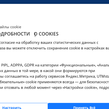
ЦЕНЫ
КЛИНИКА
ОБРАЗОВАНИЕ
СОЦОБЕСПЕЧЕНИ
айлы cookie
ОДРОБНОСТИ
О COOKIES
согласие на обработку ваших статистических данных с
аза вы можете отключить сохранение cookie в настройках в
, PIPL, ADPPA, GDPR на категории «Функциональные», «Анал
трудников
х данных в той мере, в какой они формируются при
ы соглашаетесь на работу сервисов Яндекс.Метрика, UTMsta
«Обязательные» cookie применяются всегда — для безопасност
и отозвать в любой момент через «Настройки cookie», подр
Настроить
Принять Всё