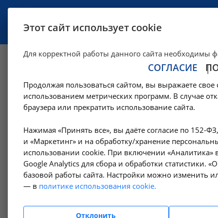
УСЛУГИ
СПЕЦИАЛИСТЫ
Этот сайт использует cookie
Для корректной работы данного сайта необходимы ф
СОГЛАСИЕ
П
Сотрудники
Продолжая пользоваться сайтом, вы выражаете свое 
использованием метрических программ. В случае отк
—
Соцобеспечение
Сотрудники
браузера или прекратить использование сайта.
Нажимая «Принять все», вы даёте согласие по 152-ФЗ
Нет со
Регистрационные данные
и «Маркетинг» и на обработку/хранение персональны
использовании cookie. При включении «Аналитика» в
Google Analytics для сбора и обработки статистики. 
Структура
базовой работы сайта. Настройки можно изменить ил
— в
политике использования cookie.
Руководство
Отклонить