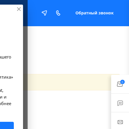
Обратный звонок
Е
ашего
итика»
0
t,
и и
обнее