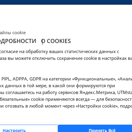
ЦЕНЫ
КЛИНИКА
ОБРАЗОВАНИЕ
СОЦОБЕСПЕЧЕНИ
айлы cookie
ОДРОБНОСТИ
О COOKIES
 помощь
согласие на обработку ваших статистических данных с
аза вы можете отключить сохранение cookie в настройках в
, PIPL, ADPPA, GDPR на категории «Функциональные», «Анал
ИНИЧЕСКОЙ МЕДИЦИНЫ работают лучшие терапевты и узкие 
х данных в той мере, в какой они формируются при
г, нефролог и другие. Мы помогаем пациентам с хроничес
ы соглашаетесь на работу сервисов Яндекс.Метрика, UTMsta
 Запишитесь на прием онлайн или по телефону!
«Обязательные» cookie применяются всегда — для безопасност
и отозвать в любой момент через «Настройки cookie», подр
Настроить
Принять Всё