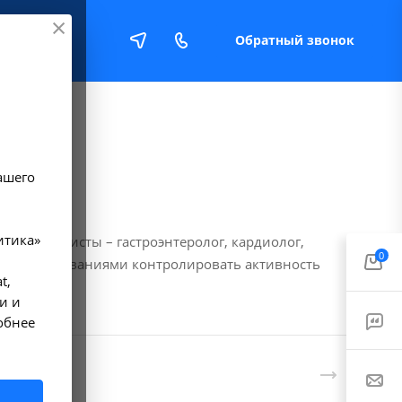
Обратный звонок
Е
ашего
итика»
специалисты – гастроэнтеролог, кардиолог,
0
кими заболеваниями контролировать активность
t,
и и
обнее