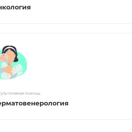
нкология
сультативная помощь
ерматовенерология