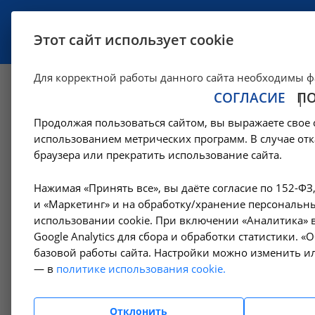
УСЛУГИ
СПЕЦИАЛИСТЫ
Этот сайт использует cookie
Для корректной работы данного сайта необходимы ф
СОГЛАСИЕ
П
Консультативная
Продолжая пользоваться сайтом, вы выражаете свое 
использованием метрических программ. В случае отк
—
Услуги
Консультативная помощь
браузера или прекратить использование сайта.
Нажимая «Принять все», вы даёте согласие по 152-ФЗ
В НИИ КЛ
Консультативная помощь
и «Маркетинг» и на обработку/хранение персональны
гинеколо
использовании cookie. При включении «Аналитика» в
болезни.
Нефрология
Google Analytics для сбора и обработки статистики. 
Дерматовенерология
базовой работы сайта. Настройки можно изменить ил
Косметология
— в
политике использования cookie.
Онкология
Отклонить