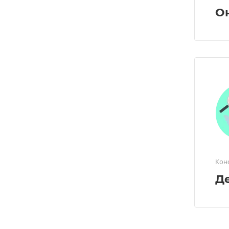
О
Кон
Д