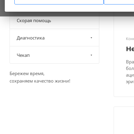
Диализ
Скорая помощь
Диагностика
Кон
Н
Чекап
Вра
бол
Бережем время,
аци
сохраняем качество жизни!
эри