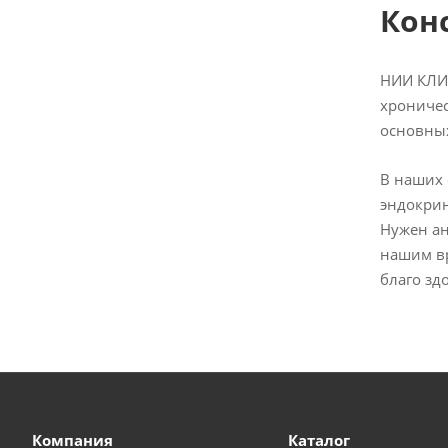
Кон
НИИ КЛИ
хроничес
основных
В наших 
эндокрин
Нужен ан
нашим вр
благо зд
Компания
Каталог