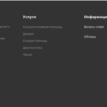
Услуги
Информаци
льного
Консультативная помощь
Вопрос-ответ
Диализ
Обзоры
ние
Скорая помощь
Диагностика
Чекап