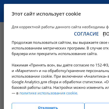
УСЛУГИ
СПЕЦИАЛИСТЫ
Этот сайт использует cookie
Для корректной работы данного сайта необходимы ф
СОГЛАСИЕ
П
Материально тех
Продолжая пользоваться сайтом, вы выражаете свое 
использованием метрических программ. В случае отк
—
Соцобеспечение
Материально техническое-обеспечение
браузера или прекратить использование сайта.
Нажимая «Принять все», вы даёте согласие по 152-ФЗ
Регистрационные данные
и «Маркетинг» и на обработку/хранение персональны
использовании cookie. При включении «Аналитика» в
Google Analytics для сбора и обработки статистики. 
Структура
базовой работы сайта. Настройки можно изменить ил
— в
политике использования cookie.
Руководство
Отклонить