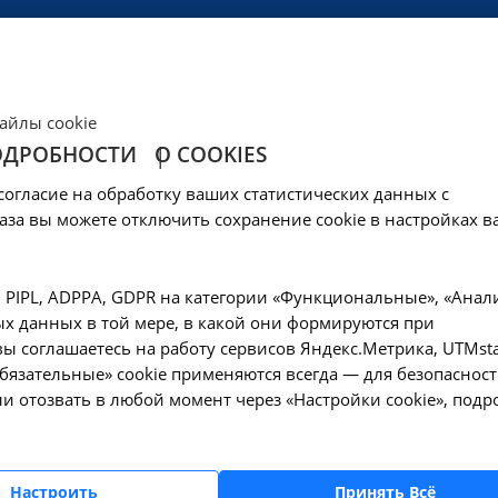
ЦЕНЫ
КЛИНИКА
ОБРАЗОВАНИЕ
СОЦОБЕСПЕЧЕНИ
айлы cookie
ОДРОБНОСТИ
О COOKIES
ническое-обеспече
согласие на обработку ваших статистических данных с
аза вы можете отключить сохранение cookie в настройках в
, PIPL, ADPPA, GDPR на категории «Функциональные», «Анал
х данных в той мере, в какой они формируются при
ы соглашаетесь на работу сервисов Яндекс.Метрика, UTMsta
«Обязательные» cookie применяются всегда — для безопасност
и отозвать в любой момент через «Настройки cookie», подр
Настроить
Принять Всё