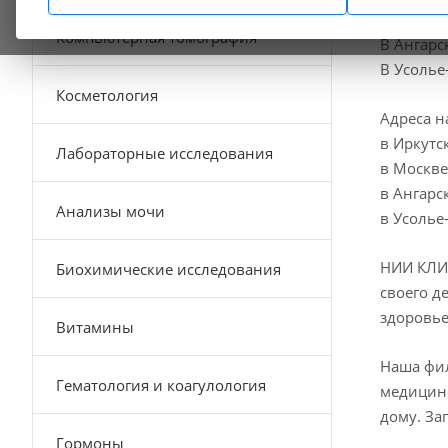
В Иркутс
Компьютерная томография
В Ангарс
В Усоль
Косметология
Адреса н
в Иркутс
Лабораторные исследования
в Москве,
в Ангарс
Анализы мочи
в Усолье
НИИ КЛИ
Биохимические исследования
своего д
здоровье
Витамины
Наша фил
Гематология и коагулология
медицинс
дому. За
Гормоны