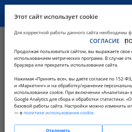
УСЛУГИ
СПЕЦИАЛИСТЫ
Этот сайт использует cookie
Для корректной работы данного сайта необходимы ф
СОГЛАСИЕ
П
Цены
Продолжая пользоваться сайтом, вы выражаете свое 
использованием метрических программ. В случае отк
Цены в Москве
браузера или прекратить использование сайта.
Нажимая «Принять все», вы даёте согласие по 152-ФЗ
Больниц
Амбулаторно-
и «Маркетинг» и на обработку/хранение персональны
девиз: "Н
поликлинические услуги
использовании cookie. При включении «Аналитика» в
Google Analytics для сбора и обработки статистики. 
Оплатить
базовой работы сайта. Настройки можно изменить ил
В некото
Гемодиализ
— в
политике использования cookie.
Обращайт
Денситометрия
В Москв
Отклонить