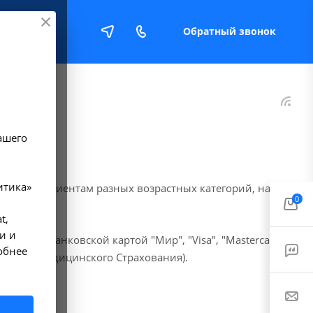
Обратный звонок
Е
ашего
итика»
луги пациентам разных возрастных категорий, наш
0
t,
и и
х или банковской картой "Мир", "Visa", "Mastercard".
обнее
ельного Медицинского Страхования).