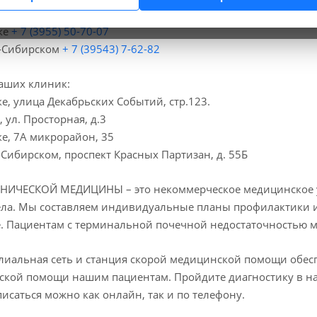
ке
+ 7 (3952) 28-04-44
ке
+ 7 (3955) 50-70-07
е-Сибирском
+ 7 (39543) 7-62-82
аших клиник:
ке, улица Декабрьских Событий, стр.123.
 ул. Просторная, д.3
ке, 7А микрорайон, 35
-Сибирском, проспект Красных Партизан, д. 55Б
НИЧЕСКОЙ МЕДИЦИНЫ – это некоммерческое медицинское у
ела. Мы составляем индивидуальные планы профилактики 
. Пациентам с терминальной почечной недостаточностью 
иальная сеть и станция скорой медицинской помощи обе
кой помощи нашим пациентам. Пройдите диагностику в на
писаться можно как онлайн, так и по телефону.