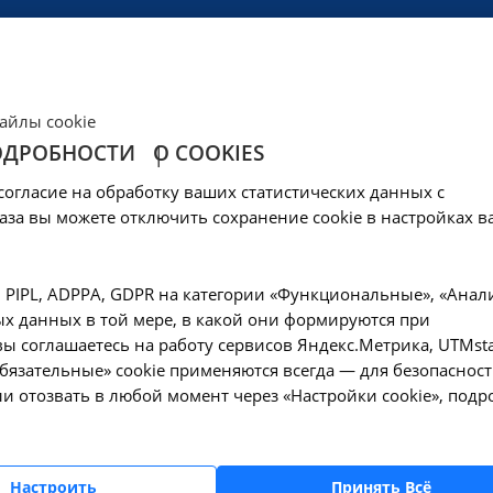
ЦЕНЫ
КЛИНИКА
ОБРАЗОВАНИЕ
СОЦОБЕСПЕЧЕНИ
айлы cookie
ОДРОБНОСТИ
О COOKIES
согласие на обработку ваших статистических данных с
аза вы можете отключить сохранение cookie в настройках в
, PIPL, ADPPA, GDPR на категории «Функциональные», «Анал
ы НИИ КЛИНИЧЕСКОЙ МЕДИЦИНЫ в Москве, предоставляют ус
х данных в той мере, в какой они формируются при
а благо здоровья".
ы соглашаетесь на работу сервисов Яндекс.Метрика, UTMsta
«Обязательные» cookie применяются всегда — для безопасност
 услуги вы можете наличными денежными средствами в рубля
и отозвать в любой момент через «Настройки cookie», подр
рых случаях возможна оплата услуг по полису ОМС (Обязат
есь на наш телефон:
е
+ 7 (495) 320-77-97
Настроить
Принять Всё