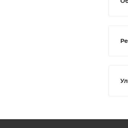
Об
Ре
Ул