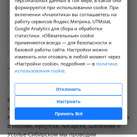
персональных данных в той мере, в какой они
Пришлите нам Вашу контактную
формируются при использовании cookie. При
включении «Аналитика» вы соглашаетесь на
информацию и мы свяжемся с Вами в
работу сервисов Яндекс.Метрика, UTMstat,
ближайшее время
Google Analytics для сбора и обработки
статистики. «Обязательные» cookie
Заказать услугу
?
применяются всегда — для безопасности и
базовой работы сайта. Настройки можно
изменить или отозвать в любой момент через
«Настройки cookie», подробнее — в
политике
использования cookie.
Описание
Вопрос/ответ
Отклонить
Быстрый и надежный способ узнать, что не
Настроить
так с вашим организмом. В филиалах НИИ
Принять Всё
КЛИНИЧЕСКОЙ МЕДИЦИНЫ, расположенных
в Москве, Иркутске, Ангарске, Шелехове и
Усолье-Сибирском мы проводим