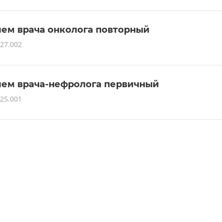
ем врача онколога повторный
27.002
ем врача-нефролога первичный
25.001