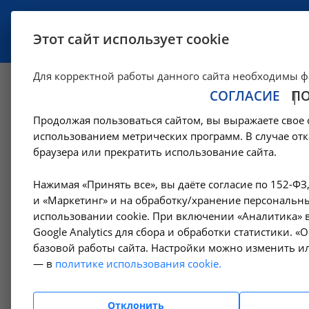
УСЛУГИ
СПЕЦИАЛИСТЫ
Этот сайт использует cookie
Для корректной работы данного сайта необходимы ф
СОГЛАСИЕ
П
Амбулаторно-пол
Продолжая пользоваться сайтом, вы выражаете свое 
использованием метрических программ. В случае отк
—
Цены в Москве
Амбулаторно-поликлинические услуги в Мос
браузера или прекратить использование сайта.
Нажимая «Принять все», вы даёте согласие по 152-ФЗ
Амбулаторно-
и «Маркетинг» и на обработку/хранение персональны
При
поликлинические услуги
использовании cookie. При включении «Аналитика» в
B01.0
Google Analytics для сбора и обработки статистики. 
базовой работы сайта. Настройки можно изменить ил
Гемодиализ
— в
политике использования cookie.
При
Денситометрия
B01.0
Отклонить