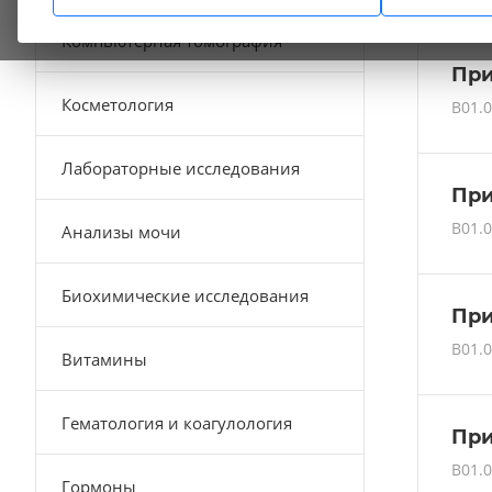
Компьютерная томография
При
Косметология
B01.0
Лабораторные исследования
При
B01.0
Анализы мочи
Биохимические исследования
При
B01.0
Витамины
Гематология и коагулология
При
B01.0
Гормоны