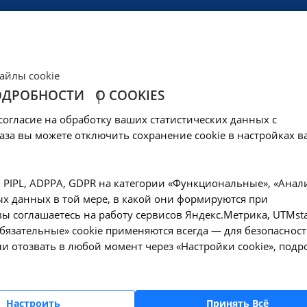
ЦЕНЫ
КЛИНИКА
ОБРАЗОВАНИЕ
СОЦОБЕСПЕЧЕНИ
айлы cookie
ОДРОБНОСТИ
О COOKIES
иклинические услу
согласие на обработку ваших статистических данных с
аза вы можете отключить сохранение cookie в настройках в
кве
, PIPL, ADPPA, GDPR на категории «Функциональные», «Анал
х данных в той мере, в какой они формируются при
ем врача-косметолога повторный
ы соглашаетесь на работу сервисов Яндекс.Метрика, UTMsta
08.004
«Обязательные» cookie применяются всегда — для безопасност
и отозвать в любой момент через «Настройки cookie», подр
ем врача-косметолога первичный
08.003
Настроить
Принять Всё