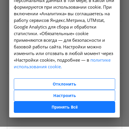
персональных данных в той мере, в какой они
формируются при использовании cookie. При
2000 ₽
Заказать услугу
включении «Аналитика» вы соглашаетесь на
работу сервисов Яндекс.Метрика, UTMstat,
Google Analytics для сбора и обработки
УЗИ матки и придатков
статистики. «Обязательные» cookie
трансабдоминальное
применяются всегда — для безопасности и
базовой работы сайта. Настройки можно
A04.20.001
изменить или отозвать в любой момент через
3000 ₽
Заказать услугу
«Настройки cookie», подробнее — в
политике
использования cookie.
УЗИ матки и придатков
Отклонить
трансвагиальное
Настроить
A04.20.001.001
Принять Всё
3000 ₽
Заказать услугу