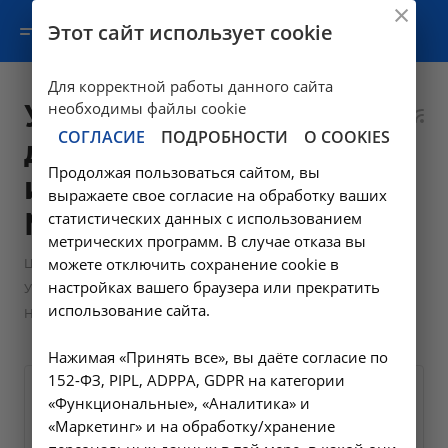
Этот сайт использует cookie
Для корректной работы данного сайта
Ультразвуковые
необходимы файлы cookie
СОГЛАСИЕ
ПОДРОБНОСТИ
О COOKIES
диагностические
Продолжая пользоваться сайтом, вы
исследования в
выражаете свое согласие на обработку ваших
Москве, НИИКМ
статистических данных с использованием
метрических программ. В случае отказа вы
—
Цены в Москве
можете отключить сохранение cookie в
настройках вашего браузера или прекратить
Ультразвуковые диагностические исследования в Москве,
использование сайта.
НИИКМ
Нажимая «Принять все», вы даёте согласие по
152-ФЗ, PIPL, ADPPA, GDPR на категории
«Функциональные», «Аналитика» и
УЗИ молочных желез
«Маркетинг» и на обработку/хранение
A04.20.002