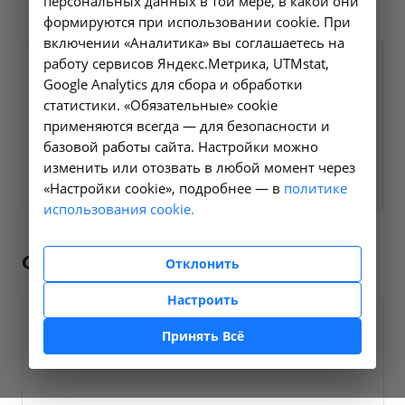
персональных данных в той мере, в какой они
формируются при использовании cookie. При
включении «Аналитика» вы соглашаетесь на
работу сервисов Яндекс.Метрика, UTMstat,
Пришлите нам Вашу контактную
Google Analytics для сбора и обработки
информацию и мы свяжемся с Вами в
статистики. «Обязательные» cookie
ближайшее время
применяются всегда — для безопасности и
базовой работы сайта. Настройки можно
Заказать услугу
?
изменить или отозвать в любой момент через
«Настройки cookie», подробнее — в
политике
использования cookie.
Сотрудники
Отклонить
Настроить
Принять Всё