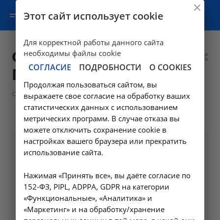
Этот сайт использует cookie
Для корректной работы данного сайта
Саблинский Максим
необходимы файлы cookie
СОГЛАСИЕ
ПОДРОБНОСТИ
О COOKIES
Петрович
Продолжая пользоваться сайтом, вы
—
—
О клинике
Сотрудники
Специалисты поликлиник
выражаете свое согласие на обработку ваших
—
Саблинский Максим Петрович
статистических данных с использованием
метрических программ. В случае отказа вы
можете отключить сохранение cookie в
настройках вашего браузера или прекратить
использование сайта.
Нажимая «Принять все», вы даёте согласие по
152-ФЗ, PIPL, ADPPA, GDPR на категории
«Функциональные», «Аналитика» и
«Маркетинг» и на обработку/хранение