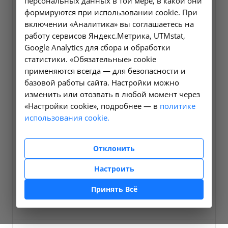
персональных данных в той мере, в какой они
формируются при использовании cookie. При
включении «Аналитика» вы соглашаетесь на
работу сервисов Яндекс.Метрика, UTMstat,
Google Analytics для сбора и обработки
статистики. «Обязательные» cookie
применяются всегда — для безопасности и
базовой работы сайта. Настройки можно
изменить или отозвать в любой момент через
«Настройки cookie», подробнее — в
политике
Должность
использования cookie.
Врач-дерматовенеролог, косметолог
Отклонить
Запись онлайн
Настроить
Телефон
E-mail
Принять Всё
+7 (495) 320-77-97
info@niicm.ru