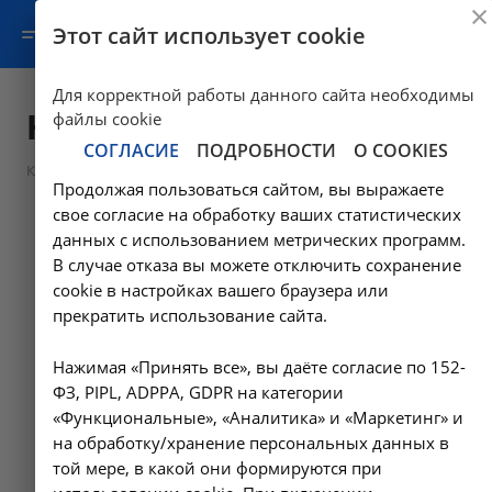
Этот сайт использует cookie
Для корректной работы данного сайта необходимы
Карта сайта
файлы cookie
СОГЛАСИЕ
ПОДРОБНОСТИ
О COOKIES
Карта сайта
Продолжая пользоваться сайтом, вы выражаете
свое согласие на обработку ваших статистических
Услуги
данных с использованием метрических программ.
Соцобеспечени
В случае отказа вы можете отключить сохранение
Консультативная помощь
Регистрационные
cookie в настройках вашего браузера или
данные
Диализ
прекратить использование сайта.
Структура
Скорая помощь
Нажимая «Принять все», вы даёте согласие по 152-
Руководство
Диагностика
ФЗ, PIPL, ADPPA, GDPR на категории
Сотрудники
«Функциональные», «Аналитика» и «Маркетинг» и
Чекап
на обработку/хранение персональных данных в
Социальные услуги
той мере, в какой они формируются при
Специалисты
Документы