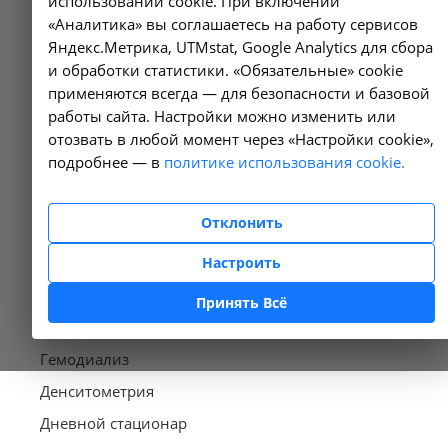
использовании cookie. При включении
Материально
«Аналитика» вы соглашаетесь на работу сервисов
Специалисты поликлиник
Яндекс.Метрика, UTMstat, Google Analytics для сбора
техническое-
Амбулаторный диализ
и обработки статистики. «Обязательные» cookie
обеспечение
Лучевая диагностика
применяются всегда — для безопасности и базовой
работы сайта. Настройки можно изменить или
Скорая медицинская
Новости
отозвать в любой момент через «Настройки cookie»,
помощь
подробнее — в
политике использования cookie.
Сотрудники образование
Акции
Руководители
Отклонить
Контакты
Настроить
Цены
Амбулаторно-
Принять Всё
поликлинические услуги
Гемодиализ
Денситометрия
Дневной стационар