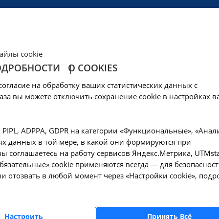
ЦЕНЫ
КЛИНИКА
ОБРАЗОВАНИЕ
СОЦОБЕСПЕЧЕНИ
айлы cookie
ОДРОБНОСТИ
О COOKIES
согласие на обработку ваших статистических данных с
аза вы можете отключить сохранение cookie в настройках в
очи
, PIPL, ADPPA, GDPR на категории «Функциональные», «Анал
х данных в той мере, в какой они формируются при
ев мочи на микрофлору и определение
ы соглашаетесь на работу сервисов Яндекс.Метрика, UTMsta
ствительности к расширенному спектру
«Обязательные» cookie применяются всегда — для безопасност
имикробных препаратов (Urine Culture, Routin
и отозвать в любой момент через «Настройки cookie», подр
ntitative. Aerobic
41-Р
Настроить
Принять Всё