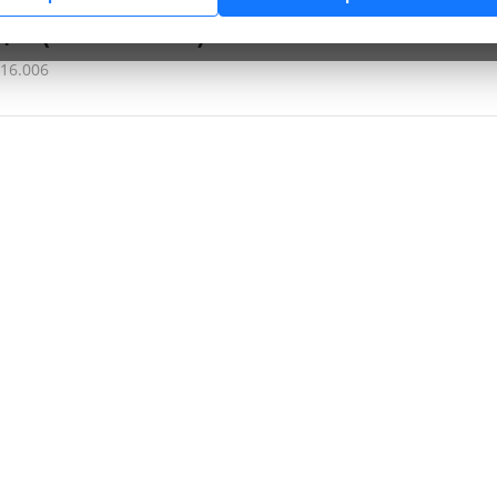
ий (клинический) анализ мочи
16.006