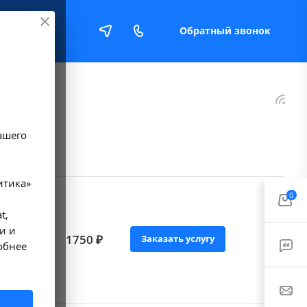
Обратный звонок
Е
ашего
итика»
0
t,
и и
e,
1750 ₽
Заказать услугу
обнее