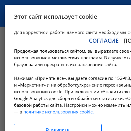
УСЛУГИ
СПЕЦИАЛИСТЫ
Этот сайт использует cookie
Для корректной работы данного сайта необходимы ф
СОГЛАСИЕ
П
Анализы мочи
Продолжая пользоваться сайтом, вы выражаете свое 
использованием метрических программ. В случае отк
—
—
Цены в Москве
Лабораторные исследования
Анализы м
браузера или прекратить использование сайта.
Нажимая «Принять все», вы даёте согласие по 152-ФЗ
Амбулаторно-
и «Маркетинг» и на обработку/хранение персональны
Пос
поликлинические услуги
использовании cookie. При включении «Аналитика» в
чув
Google Analytics для сбора и обработки статистики. 
ант
базовой работы сайта. Настройки можно изменить ил
Гемодиализ
qua
— в
политике использования cookie.
inv.4
Денситометрия
Отклонить