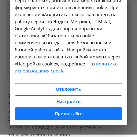
персональных данных в той мере, в какой они
формируются при использовании cookie. При
Оформите заявку на сайте,
включении «Аналитика» вы соглашаетесь на
1600 ₽
работу сервисов Яндекс.Метрика, UTMstat,
мы свяжемся с вами в
Google Analytics для сбора и обработки
ближайшее время и ответим
статистики. «Обязательные» cookie
на все интересующие
применяются всегда — для безопасности и
вопросы.
базовой работы сайта. Настройки можно
изменить или отозвать в любой момент через
«Настройки cookie», подробнее — в
Заказать услугу
политике
использования cookie.
Отклонить
В нашей больнице вы можете пройти процедуры
Настроить
Рентгенография всего черепа, в одной или более
проекциях, код по справочнику A06.03.005.
Принять Всё
Стоимость составит от 1600 рублей, точную
стоимость процедур вы можете уточнить
непосредственно позвонив