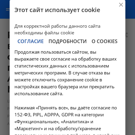
Этот сайт использует cookie
Для корректной работы данного сайта
Рентгенография
необходимы файлы cookie
СОГЛАСИЕ
ПОДРОБНОСТИ
О COOKIES
всего черепа, в
Продолжая пользоваться сайтом, вы
одной или более
выражаете свое согласие на обработку ваших
проекциях -
статистических данных с использованием
метрических программ. В случае отказа вы
A06.03.005 в
можете отключить сохранение cookie в
настройках вашего браузера или прекратить
Москве
использование сайта.
—
Цены в Москве
Нажимая «Принять все», вы даёте согласие по
—
Рентгенологические исследования в Москве
152-ФЗ, PIPL, ADPPA, GDPR на категории
Рентгенография всего черепа, в одной или более проекциях -
«Функциональные», «Аналитика» и
A06.03.005 в Москве
«Маркетинг» и на обработку/хранение