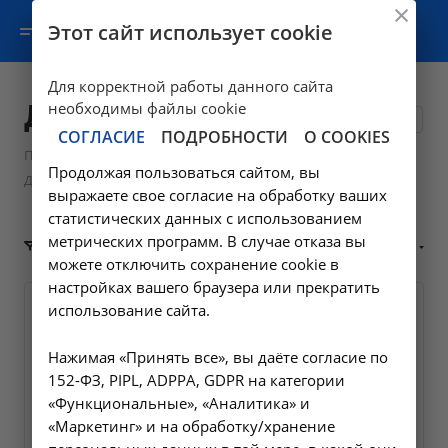
Этот сайт использует cookie
Для корректной работы данного сайта
Диализные растворы
необходимы файлы cookie
1
СОГЛАСИЕ
ПОДРОБНОСТИ
О COOKIES
—
—
Продукция
Жидкости для перитонеального диализа
Продолжая пользоваться сайтом, вы
Диализные растворы
выражаете свое согласие на обработку ваших
статистических данных с использованием
метрических программ. В случае отказа вы
По популярности (убывание)
ФИЛЬТР
можете отключить сохранение cookie в
настройках вашего браузера или прекратить
использование сайта.
Нажимая «Принять все», вы даёте согласие по
152-ФЗ, PIPL, ADPPA, GDPR на категории
«Функциональные», «Аналитика» и
«Маркетинг» и на обработку/хранение