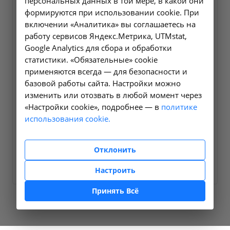
персональных данных в той мере, в какой они
формируются при использовании cookie. При
включении «Аналитика» вы соглашаетесь на
работу сервисов Яндекс.Метрика, UTMstat,
Google Analytics для сбора и обработки
статистики. «Обязательные» cookie
применяются всегда — для безопасности и
базовой работы сайта. Настройки можно
изменить или отозвать в любой момент через
«Настройки cookie», подробнее — в
политике
использования cookie.
Диализные растворы
Диализный раствор Fresenius
Отклонить
Подробнее
Настроить
Принять Всё