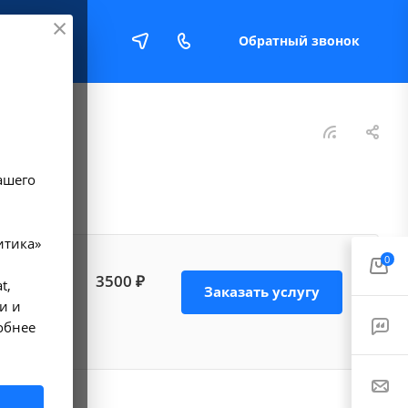
Обратный звонок
Е
ашего
итика»
0
и в
3500 ₽
t,
Заказать услугу
ющие
и и
обнее