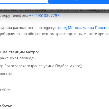
больнице вы можете пройти процедуры Маммография, код п
ь составит от 3500 рублей, точную стоимость процедур вы
номеру телефона
+7 (495) 3207797
.
ьница расположена по адресу:
город Москва, улица Простор
добираетесь на общественном транспорте, вы можете прие
ие станции метро:
раженская площадь;
ар Рокоссовского (ранее улица Подбельского);
овская;
ьники.
аботы: