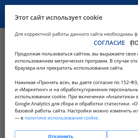
УСЛУГИ
СПЕЦИАЛИСТЫ
Этот сайт использует cookie
Для корректной работы данного сайта необходимы ф
СОГЛАСИЕ
П
Маммография - A0
Продолжая пользоваться сайтом, вы выражаете свое 
использованием метрических программ. В случае отк
—
Цены в Москве
Рентгенологические исследования в Москве
браузера или прекратить использование сайта.
Нажимая «Принять все», вы даёте согласие по 152-ФЗ
Амбулаторно-
и «Маркетинг» и на обработку/хранение персональны
поликлинические услуги
использовании cookie. При включении «Аналитика» в
Google Analytics для сбора и обработки статистики. 
базовой работы сайта. Настройки можно изменить ил
Гемодиализ
— в
политике использования cookie.
Денситометрия
Отклонить