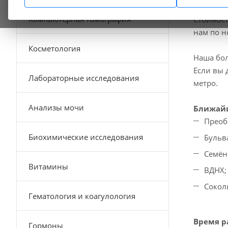
В нашей 
Компьютерная томография
Стоимост
нам по 
Косметология
Наша бол
Если вы 
Лабораторные исследования
метро.
Анализы мочи
Ближайш
Преоб
Биохимические исследования
Бульв
Семён
Витамины
ВДНХ;
Сокол
Гематология и коагулология
Время р
Гормоны