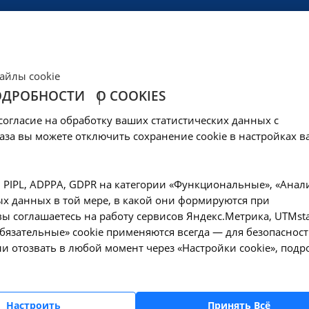
ЦЕНЫ
КЛИНИКА
ОБРАЗОВАНИЕ
СОЦОБЕСПЕЧЕНИ
айлы cookie
ОДРОБНОСТИ
О COOKIES
6.20.004 в Москве
согласие на обработку ваших статистических данных с
аза вы можете отключить сохранение cookie в настройках в
—
Маммография - A06.20.004 в Москве
, PIPL, ADPPA, GDPR на категории «Функциональные», «Анал
х данных в той мере, в какой они формируются при
Оформите заявку на сайте, мы свяжемся с вам
ы соглашаетесь на работу сервисов Яндекс.Метрика, UTMsta
ближайшее время и ответим на все интересу
«Обязательные» cookie применяются всегда — для безопасност
вопросы.
и отозвать в любой момент через «Настройки cookie», подр
Настроить
Принять Всё