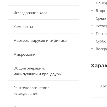
Понед
Вторни
Исследование кала
Среда 
Четвер
Комплексы
Пятниц
Маркеры вирусов и сифилиса
Суббо
Воскр
Микроскопия
Хара
Общие операции,
манипуляции и процедуры
Арт
Рентгенологические
исследования