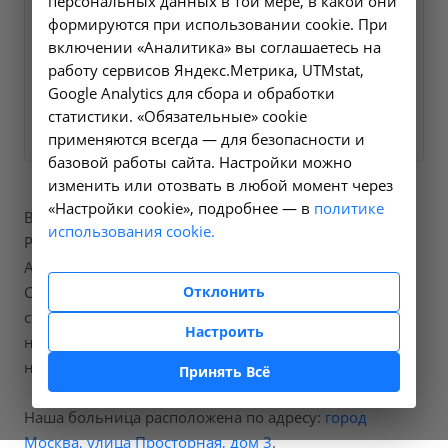
персональных данных в той мере, в какой они
ближайшее время и ответим
формируются при использовании cookie. При
на все интересующие
включении «Аналитика» вы соглашаетесь на
вопросы.
работу сервисов Яндекс.Метрика, UTMstat,
Google Analytics для сбора и обработки
Заказать услугу
статистики. «Обязательные» cookie
применяются всегда — для безопасности и
базовой работы сайта. Настройки можно
изменить или отозвать в любой момент через
«Настройки cookie», подробнее — в
политике
В нашей больнице вы можете пройти процедуры
использования cookie.
Рентгенография глазницы, код по справочнику
A06.26.001.
Отклонить
Стоимость составит от 1600 рублей, точную
стоимость процедур вы можете уточнить
Настроить
непосредственно позвонив
нам по номеру телефона
+7 (495) 3207797
.
Принять Всё
Наша больница расположена по адресу:
город
Москва, улица Просторная, дом 3
.