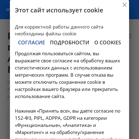
Этот сайт использует cookie
Для корректной работы данного сайта
Рентгенография
необходимы файлы cookie
СОГЛАСИЕ
ПОДРОБНОСТИ
О COOKIES
глазницы -
Продолжая пользоваться сайтом, вы
A06.26.001 в
выражаете свое согласие на обработку ваших
Москве
статистических данных с использованием
метрических программ. В случае отказа вы
—
Цены в Москве
можете отключить сохранение cookie в
настройках вашего браузера или прекратить
—
Рентгенологические исследования в Москве
использование сайта.
Рентгенография глазницы - A06.26.001 в Москве
Нажимая «Принять все», вы даёте согласие по
152-ФЗ, PIPL, ADPPA, GDPR на категории
Оформите заявку на сайте,
1600 ₽
«Функциональные», «Аналитика» и
мы свяжемся с вами в
«Маркетинг» и на обработку/хранение