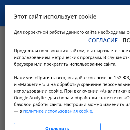
УСЛУГИ
СПЕЦИАЛИСТЫ
Этот сайт использует cookie
Для корректной работы данного сайта необходимы ф
СОГЛАСИЕ
П
Рентгенография п
Продолжая пользоваться сайтом, вы выражаете свое 
позвонка - A06.03
использованием метрических программ. В случае отк
браузера или прекратить использование сайта.
—
Цены в Москве
Рентгенологические исследования в Москве
Нажимая «Принять все», вы даёте согласие по 152-ФЗ
и «Маркетинг» и на обработку/хранение персональны
использовании cookie. При включении «Аналитика» в
Google Analytics для сбора и обработки статистики. 
Амбулаторно-
базовой работы сайта. Настройки можно изменить ил
поликлинические услуги
— в
политике использования cookie.
Гемодиализ
Отклонить