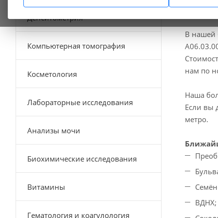
Денситометрия
В нашей 
Компьютерная томография
A06.03.0
Стоимост
нам по 
Косметология
Наша бол
Лабораторные исследования
Если вы 
метро.
Анализы мочи
Ближайш
Преоб
Биохимические исследования
Бульв
Витамины
Семён
ВДНХ;
Гематология и коагулология