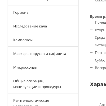
Сокол
Гормоны
Время р
Понед
Исследование кала
Вторни
Среда 
Комплексы
Четвер
Пятниц
Маркеры вирусов и сифилиса
Суббо
Микроскопия
Воскр
Общие операции,
Хара
манипуляции и процедуры
Рентгенологические
Арт