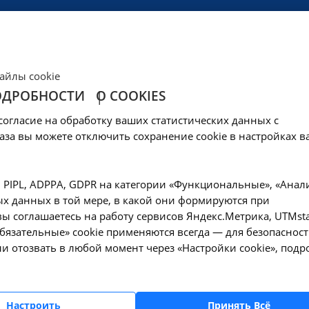
ЦЕНЫ
КЛИНИКА
ОБРАЗОВАНИЕ
СОЦОБЕСПЕЧЕНИ
айлы cookie
ОДРОБНОСТИ
О COOKIES
ервого и второго 
согласие на обработку ваших статистических данных с
.007 в Москве
аза вы можете отключить сохранение cookie в настройках в
—
Рентгенография первого и второго шейного позвонка - A06.03.007
, PIPL, ADPPA, GDPR на категории «Функциональные», «Анал
х данных в той мере, в какой они формируются при
ы соглашаетесь на работу сервисов Яндекс.Метрика, UTMsta
«Обязательные» cookie применяются всегда — для безопасност
и отозвать в любой момент через «Настройки cookie», подр
Оформите заявку на сайте, мы свяжемся с вам
ближайшее время и ответим на все интересу
вопросы.
Настроить
Принять Всё