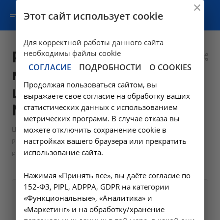
Этот сайт использует cookie
Для корректной работы данного сайта
Рентгенография
необходимы файлы cookie
СОГЛАСИЕ
ПОДРОБНОСТИ
О COOKIES
мягких тканей
Продолжая пользоваться сайтом, вы
шеи - A06.01.003 в
выражаете свое согласие на обработку ваших
Москве
статистических данных с использованием
метрических программ. В случае отказа вы
—
Цены в Москве
можете отключить сохранение cookie в
настройках вашего браузера или прекратить
—
Рентгенологические исследования в Москве
использование сайта.
Рентгенография мягких тканей шеи - A06.01.003 в Москве
Нажимая «Принять все», вы даёте согласие по
152-ФЗ, PIPL, ADPPA, GDPR на категории
Оформите заявку на сайте,
1100 ₽
«Функциональные», «Аналитика» и
мы свяжемся с вами в
«Маркетинг» и на обработку/хранение