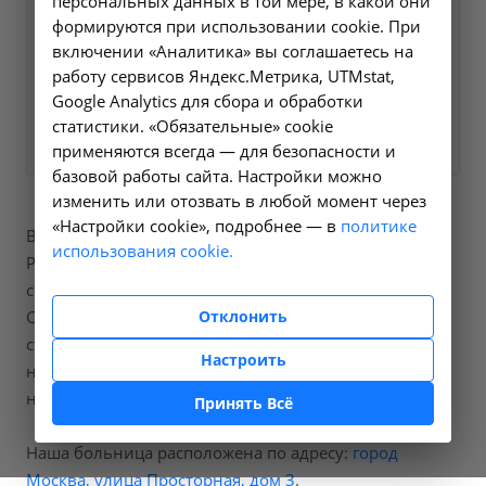
персональных данных в той мере, в какой они
ближайшее время и ответим
формируются при использовании cookie. При
на все интересующие
включении «Аналитика» вы соглашаетесь на
вопросы.
работу сервисов Яндекс.Метрика, UTMstat,
Google Analytics для сбора и обработки
Заказать услугу
статистики. «Обязательные» cookie
применяются всегда — для безопасности и
базовой работы сайта. Настройки можно
изменить или отозвать в любой момент через
«Настройки cookie», подробнее — в
политике
В нашей больнице вы можете пройти процедуры
использования cookie.
Рентгенография мягких тканей шеи, код по
справочнику A06.01.003.
Отклонить
Стоимость составит от 1100 рублей, точную
стоимость процедур вы можете уточнить
Настроить
непосредственно позвонив
нам по номеру телефона
+7 (495) 3207797
.
Принять Всё
Наша больница расположена по адресу:
город
Москва, улица Просторная, дом 3
.