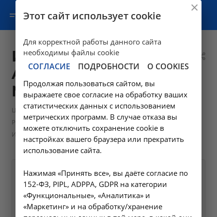
Этот сайт использует cookie
Для корректной работы данного сайта
Ирригоскопия -
необходимы файлы cookie
СОГЛАСИЕ
ПОДРОБНОСТИ
О COOKIES
A06.18.001 в
Продолжая пользоваться сайтом, вы
Москве
выражаете свое согласие на обработку ваших
статистических данных с использованием
—
Цены в Москве
метрических программ. В случае отказа вы
—
Рентгенологические исследования в Москве
можете отключить сохранение cookie в
Ирригоскопия - A06.18.001 в Москве
настройках вашего браузера или прекратить
использование сайта.
Нажимая «Принять все», вы даёте согласие по
Оформите заявку на сайте,
3500 ₽
152-ФЗ, PIPL, ADPPA, GDPR на категории
мы свяжемся с вами в
«Функциональные», «Аналитика» и
ближайшее время и ответим
«Маркетинг» и на обработку/хранение
на все интересующие