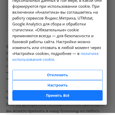
персональных данных в той мере, в какой они
формируются при использовании cookie. При
вопросы.
включении «Аналитика» вы соглашаетесь на
работу сервисов Яндекс.Метрика, UTMstat,
Заказать услугу
Google Analytics для сбора и обработки
статистики. «Обязательные» cookie
применяются всегда — для безопасности и
базовой работы сайта. Настройки можно
В нашей больнице вы можете пройти процедуры
изменить или отозвать в любой момент через
Ирригоскопия, код по справочнику A06.18.001.
«Настройки cookie», подробнее — в
политике
использования cookie.
Стоимость составит от 3500 рублей, точную
стоимость процедур вы можете уточнить
непосредственно позвонив
Отклонить
нам по номеру телефона
+7 (495) 3207797
.
Настроить
Наша больница расположена по адресу:
город
Принять Всё
Москва, улица Просторная, дом 3
.
Если вы добираетесь на общественном транспорте,
вы можете приехать в нашу больницу из любого