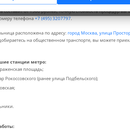
больнице вы можете пройти процедуры Рентгенография гру
ь составит от 1500 рублей, точную стоимость процедур вы
номеру телефона
+7 (495) 3207797
.
ьница расположена по адресу:
город Москва, улица Простор
добираетесь на общественном транспорте, вы можете прие
ие станции метро:
раженская площадь;
ар Рокоссовского (ранее улица Подбельского);
овская;
ьники.
аботы: