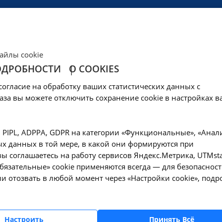
ЦЕНЫ
КЛИНИКА
ОБРАЗОВАНИЕ
СОЦОБЕСПЕЧЕНИ
айлы cookie
ОДРОБНОСТИ
О COOKIES
рудины - A06.03.02
согласие на обработку ваших статистических данных с
аза вы можете отключить сохранение cookie в настройках в
—
Рентгенография грудины - A06.03.024 в Москве
, PIPL, ADPPA, GDPR на категории «Функциональные», «Анал
х данных в той мере, в какой они формируются при
Оформите заявку на сайте, мы свяжемся с вам
ы соглашаетесь на работу сервисов Яндекс.Метрика, UTMsta
ближайшее время и ответим на все интересу
«Обязательные» cookie применяются всегда — для безопасност
вопросы.
и отозвать в любой момент через «Настройки cookie», подр
Настроить
Принять Всё