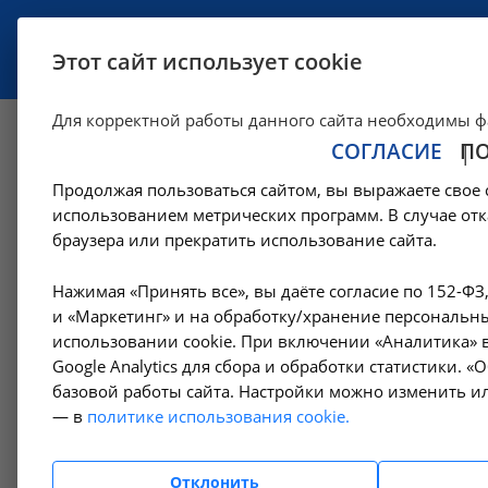
УСЛУГИ
СПЕЦИАЛИСТЫ
Этот сайт использует cookie
Для корректной работы данного сайта необходимы ф
СОГЛАСИЕ
П
Рентгенография г
Продолжая пользоваться сайтом, вы выражаете свое 
использованием метрических программ. В случае отк
—
Цены в Москве
Рентгенологические исследования в Москве
браузера или прекратить использование сайта.
Нажимая «Принять все», вы даёте согласие по 152-ФЗ
Амбулаторно-
и «Маркетинг» и на обработку/хранение персональны
поликлинические услуги
использовании cookie. При включении «Аналитика» в
Google Analytics для сбора и обработки статистики. 
базовой работы сайта. Настройки можно изменить ил
Гемодиализ
— в
политике использования cookie.
Денситометрия
Отклонить