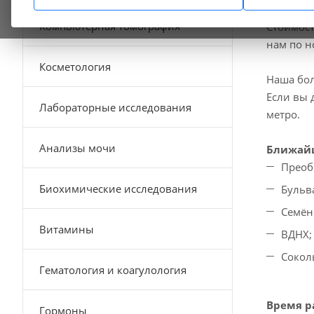
В нашей 
Компьютерная томография
Стоимост
нам по 
Косметология
Наша бол
Если вы 
Лабораторные исследования
метро.
Анализы мочи
Ближайш
Преоб
Биохимические исследования
Бульв
Семён
Витамины
ВДНХ;
Сокол
Гематология и коагулология
Время р
Гормоны