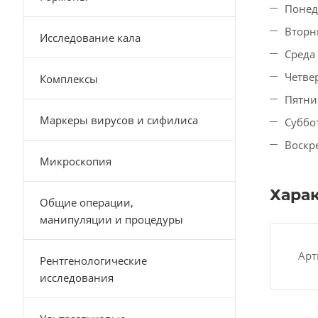
Понед
Вторни
Исследование кала
Среда 
Четвер
Комплексы
Пятниц
Маркеры вирусов и сифилиса
Суббо
Воскр
Микроскопия
Хара
Общие операции,
манипуляции и процедуры
Арт
Рентгенологические
исследования