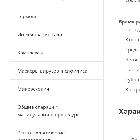
Сокол
Гормоны
Время р
Понед
Исследование кала
Вторни
Среда 
Комплексы
Четвер
Пятниц
Маркеры вирусов и сифилиса
Суббо
Микроскопия
Воскр
Общие операции,
Хара
манипуляции и процедуры
Рентгенологические
Арт