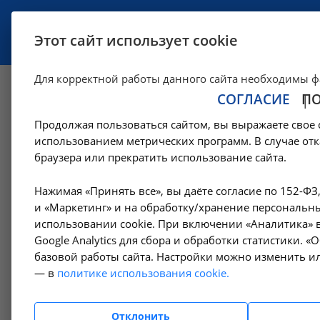
УСЛУГИ
СПЕЦИАЛИСТЫ
Этот сайт использует cookie
Для корректной работы данного сайта необходимы ф
СОГЛАСИЕ
П
Описание и инте
Продолжая пользоваться сайтом, вы выражаете свое 
изображений - A0
использованием метрических программ. В случае отк
браузера или прекратить использование сайта.
—
Цены в Москве
Рентгенологические исследования в Москве
Нажимая «Принять все», вы даёте согласие по 152-ФЗ
и «Маркетинг» и на обработку/хранение персональны
использовании cookie. При включении «Аналитика» в
Google Analytics для сбора и обработки статистики. 
Амбулаторно-
базовой работы сайта. Настройки можно изменить ил
поликлинические услуги
— в
политике использования cookie.
Гемодиализ
Отклонить