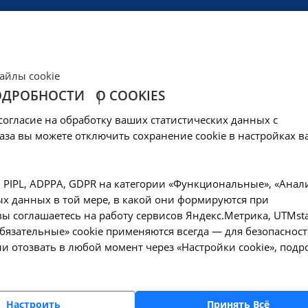
ЦЕНЫ
КЛИНИКА
ОБРАЗОВАНИЕ
СОЦОБЕСПЕЧЕНИ
айлы cookie
ОДРОБНОСТИ
О COOKIES
рпретация рентген
согласие на обработку ваших статистических данных с
6.30.002 в Москве
аза вы можете отключить сохранение cookie в настройках в
—
Описание и интерпретация рентгенографических изображений - A0
, PIPL, ADPPA, GDPR на категории «Функциональные», «Анал
х данных в той мере, в какой они формируются при
ы соглашаетесь на работу сервисов Яндекс.Метрика, UTMsta
«Обязательные» cookie применяются всегда — для безопасност
и отозвать в любой момент через «Настройки cookie», подр
Оформите заявку на сайте, мы свяжемся с вам
ближайшее время и ответим на все интересу
вопросы.
Настроить
Принять Всё