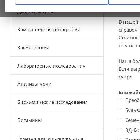
Денситометрия
В нашей 
Компьютерная томография
справочн
Стоимост
нам по 
Косметология
Наша бол
Лабораторные исследования
Если вы 
метро.
Анализы мочи
Ближайш
Преоб
Биохимические исследования
Бульв
Витамины
Семён
ВДНХ;
Гематология и коагулология