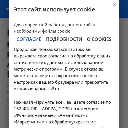
Этот сайт использует cookie
Для корректной работы данного сайта
Рентгенография
необходимы файлы cookie
СОГЛАСИЕ
ПОДРОБНОСТИ
О COOKIES
придаточных
Продолжая пользоваться сайтом, вы
пазух носа -
выражаете свое согласие на обработку ваших
A06.08.003 в
статистических данных с использованием
метрических программ. В случае отказа вы
Москве
можете отключить сохранение cookie в
настройках вашего браузера или прекратить
—
Цены в Москве
использование сайта.
—
Рентгенологические исследования в Москве
Рентгенография придаточных пазух носа - A06.08.003 в Москве
Нажимая «Принять все», вы даёте согласие по
152-ФЗ, PIPL, ADPPA, GDPR на категории
«Функциональные», «Аналитика» и
«Маркетинг» и на обработку/хранение
Оформите заявку на сайте,
1500 ₽