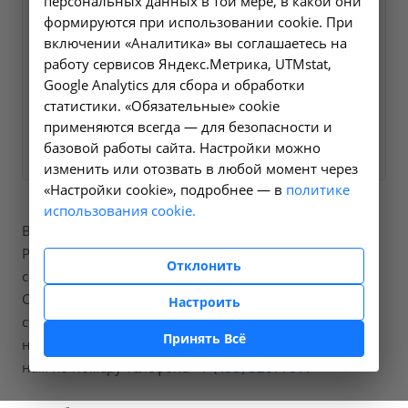
персональных данных в той мере, в какой они
мы свяжемся с вами в
формируются при использовании cookie. При
ближайшее время и ответим
включении «Аналитика» вы соглашаетесь на
на все интересующие
работу сервисов Яндекс.Метрика, UTMstat,
Google Analytics для сбора и обработки
вопросы.
статистики. «Обязательные» cookie
применяются всегда — для безопасности и
Заказать услугу
базовой работы сайта. Настройки можно
изменить или отозвать в любой момент через
«Настройки cookie», подробнее — в
политике
использования cookie.
В нашей больнице вы можете пройти процедуры
Рентгенография придаточных пазух носа, код по
Отклонить
справочнику A06.08.003.
Стоимость составит от 1500 рублей, точную
Настроить
стоимость процедур вы можете уточнить
Принять Всё
непосредственно позвонив
нам по номеру телефона
+7 (495) 3207797
.