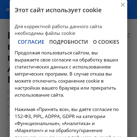
Этот сайт использует cookie
Для корректной работы данного сайта
Рентгенография
необходимы файлы cookie
СОГЛАСИЕ
ПОДРОБНОСТИ
О COOKIES
грудного отдела
Продолжая пользоваться сайтом, вы
позвоночника -
выражаете свое согласие на обработку ваших
A06.03.013 в
статистических данных с использованием
метрических программ. В случае отказа вы
Москве
можете отключить сохранение cookie в
настройках вашего браузера или прекратить
—
Цены в Москве
использование сайта.
—
Рентгенологические исследования в Москве
Рентгенография грудного отдела позвоночника - A06.03.013 в
Нажимая «Принять все», вы даёте согласие по
Москве
152-ФЗ, PIPL, ADPPA, GDPR на категории
«Функциональные», «Аналитика» и
«Маркетинг» и на обработку/хранение