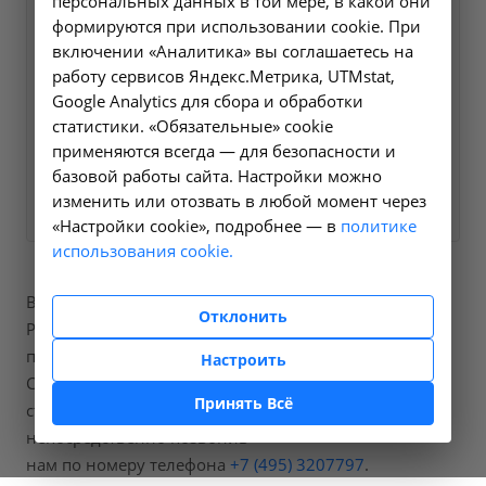
персональных данных в той мере, в какой они
Оформите заявку на сайте,
1600 ₽
формируются при использовании cookie. При
мы свяжемся с вами в
включении «Аналитика» вы соглашаетесь на
ближайшее время и ответим
работу сервисов Яндекс.Метрика, UTMstat,
Google Analytics для сбора и обработки
на все интересующие
статистики. «Обязательные» cookie
вопросы.
применяются всегда — для безопасности и
базовой работы сайта. Настройки можно
Заказать услугу
изменить или отозвать в любой момент через
«Настройки cookie», подробнее — в
политике
использования cookie.
В нашей больнице вы можете пройти процедуры
Отклонить
Рентгенография грудного отдела позвоночника, код
по справочнику A06.03.013.
Настроить
Стоимость составит от 1600 рублей, точную
Принять Всё
стоимость процедур вы можете уточнить
непосредственно позвонив
нам по номеру телефона
+7 (495) 3207797
.