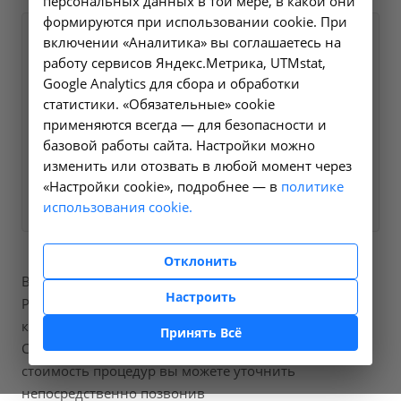
персональных данных в той мере, в какой они
формируются при использовании cookie. При
Оформите заявку на сайте,
включении «Аналитика» вы соглашаетесь на
1600 ₽
работу сервисов Яндекс.Метрика, UTMstat,
мы свяжемся с вами в
Google Analytics для сбора и обработки
ближайшее время и ответим
статистики. «Обязательные» cookie
на все интересующие
применяются всегда — для безопасности и
вопросы.
базовой работы сайта. Настройки можно
изменить или отозвать в любой момент через
«Настройки cookie», подробнее — в
Заказать услугу
политике
использования cookie.
Отклонить
В нашей больнице вы можете пройти процедуры
Настроить
Рентгенография поясничного отдела позвоночника,
код по справочнику A06.03.015.
Принять Всё
Стоимость составит от 1600 рублей, точную
стоимость процедур вы можете уточнить
непосредственно позвонив