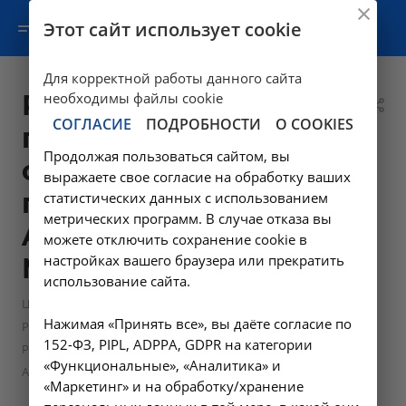
Этот сайт использует cookie
Для корректной работы данного сайта
Рентгенография
необходимы файлы cookie
СОГЛАСИЕ
ПОДРОБНОСТИ
О COOKIES
поясничного
Продолжая пользоваться сайтом, вы
отдела
выражаете свое согласие на обработку ваших
позвоночника -
статистических данных с использованием
метрических программ. В случае отказа вы
A06.03.015 в
можете отключить сохранение cookie в
настройках вашего браузера или прекратить
Москве
использование сайта.
—
Цены в Москве
Нажимая «Принять все», вы даёте согласие по
—
Рентгенологические исследования в Москве
152-ФЗ, PIPL, ADPPA, GDPR на категории
Рентгенография поясничного отдела позвоночника -
«Функциональные», «Аналитика» и
A06.03.015 в Москве
«Маркетинг» и на обработку/хранение