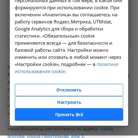
персональных данных в той мере, в какой они
ближайшее время и ответим
формируются при использовании cookie. При
на все интересующие
включении «Аналитика» вы соглашаетесь на
вопросы.
работу сервисов Яндекс.Метрика, UTMstat,
Google Analytics для сбора и обработки
Заказать услугу
статистики. «Обязательные» cookie
применяются всегда — для безопасности и
базовой работы сайта. Настройки можно
изменить или отозвать в любой момент через
«Настройки cookie», подробнее — в
политике
В нашей больнице вы можете пройти процедуры
использования cookie.
Флюорография легких цифровая, код по справочнику
А06.09.006.001.
Отклонить
Стоимость составит от 1000 рублей, точную
стоимость процедур вы можете уточнить
Настроить
непосредственно позвонив
нам по номеру телефона
+7 (495) 3207797
.
Принять Всё
Наша больница расположена по адресу:
город
Москва, улица Просторная, дом 3
.