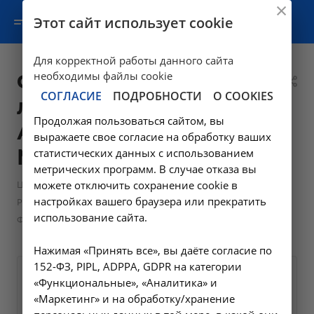
Этот сайт использует cookie
Для корректной работы данного сайта
Флюорография
необходимы файлы cookie
СОГЛАСИЕ
ПОДРОБНОСТИ
О COOKIES
легких цифровая -
Продолжая пользоваться сайтом, вы
А06.09.006.001 в
выражаете свое согласие на обработку ваших
Москве
статистических данных с использованием
метрических программ. В случае отказа вы
—
Цены в Москве
можете отключить сохранение cookie в
настройках вашего браузера или прекратить
—
Рентгенологические исследования в Москве
использование сайта.
Флюорография легких цифровая - А06.09.006.001 в Москве
Нажимая «Принять все», вы даёте согласие по
152-ФЗ, PIPL, ADPPA, GDPR на категории
Оформите заявку на сайте,
1000 ₽
«Функциональные», «Аналитика» и
мы свяжемся с вами в
«Маркетинг» и на обработку/хранение