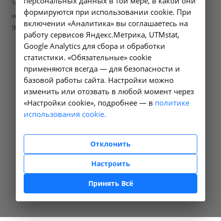
персональных данных в той мере, в какой они
Чтобы записаться на приём в Москве, вам
формируются при использовании cookie. При
необходимо позвонить по телефону +7 (495) 320-77-
включении «Аналитика» вы соглашаетесь на
97.
работу сервисов Яндекс.Метрика, UTMstat,
Google Analytics для сбора и обработки
статистики. «Обязательные» cookie
применяются всегда — для безопасности и
базовой работы сайта. Настройки можно
изменить или отозвать в любой момент через
«Настройки cookie», подробнее — в
политике
использования cookie.
Отклонить
Настроить
Принять Всё