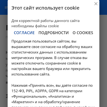
Этот сайт использует cookie
Для корректной работы данного сайта
Пациенту
необходимы файлы cookie
СОГЛАСИЕ
ПОДРОБНОСТИ
О COOKIES
Пациенту
Продолжая пользоваться сайтом, вы
выражаете свое согласие на обработку ваших
статистических данных с использованием
НИИ КЛИНИЧЕСКОЙ МЕДИЦИНЫ
-
метрических программ. В случае отказа вы
многопрофильное медицинское некоммерческое
можете отключить сохранение cookie в
учреждение, специализирующееся на диализе и
настройках вашего браузера или прекратить
поликлинической помощи.
использование сайта.
Часы работы наших филиалов
в Москве
доступны на странице
контакты.
Нажимая «Принять все», вы даёте согласие по
152-ФЗ, PIPL, ADPPA, GDPR на категории
Запись на прием
«Функциональные», «Аналитика» и
«Маркетинг» и на обработку/хранение