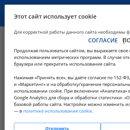
УСЛУГИ
СПЕЦИАЛИСТЫ
Этот сайт использует cookie
Для корректной работы данного сайта необходимы ф
СОГЛАСИЕ
П
Больница НИИ К
Продолжая пользоваться сайтом, вы выражаете свое 
ул. Просторная д.
использованием метрических программ. В случае отк
браузера или прекратить использование сайта.
—
Контакты
Больница НИИ КЛИНИЧЕСКОЙ МЕДИЦИНЫ в Москве,
Нажимая «Принять все», вы даёте согласие по 152-ФЗ
и «Маркетинг» и на обработку/хранение персональны
использовании cookie. При включении «Аналитика» в
Google Analytics для сбора и обработки статистики. 
базовой работы сайта. Настройки можно изменить ил
— в
политике использования cookie.
Отклонить