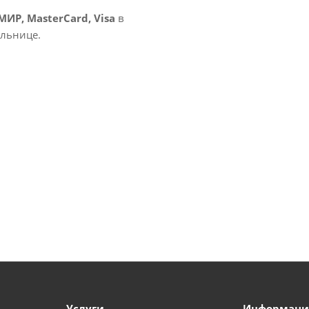
МИР, MasterCard, Visa
в
ольнице.
Услуги
Информаци