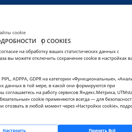
ЦЕНЫ
КЛИНИКА
ОБРАЗОВАНИЕ
СОЦОБЕСПЕЧЕНИ
айлы cookie
ОДРОБНОСТИ
О COOKIES
ЛИНИЧЕСКОЙ МЕДИЦ
согласие на обработку ваших статистических данных с
3
аза вы можете отключить сохранение cookie в настройках в
 ул. Просторная д.3
, PIPL, ADPPA, GDPR на категории «Функциональные», «Анал
х данных в той мере, в какой они формируются при
ы соглашаетесь на работу сервисов Яндекс.Метрика, UTMsta
загрузка карты...
«Обязательные» cookie применяются всегда — для безопасност
и отозвать в любой момент через «Настройки cookie», подр
Настроить
Принять Всё