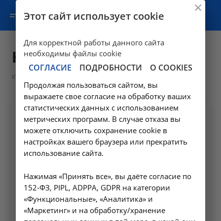
Этот сайт использует cookie
Для корректной работы данного сайта
Контакты
необходимы файлы cookie
СОГЛАСИЕ
ПОДРОБНОСТИ
О COOKIES
Контакты
Продолжая пользоваться сайтом, вы
выражаете свое согласие на обработку ваших
статистических данных с использованием
метрических программ. В случае отказа вы
Свяжитесь с нами
можете отключить сохранение cookie в
настройках вашего браузера или прекратить
Позвоните или напишите нам в чат.
использование сайта.
Проконсультируем вас по любым вопросам
касательно работы нашей клиники.
Нажимая «Принять все», вы даёте согласие по
152-ФЗ, PIPL, ADPPA, GDPR на категории
Телефон
«Функциональные», «Аналитика» и
+7 (495) 320-77-97
«Маркетинг» и на обработку/хранение