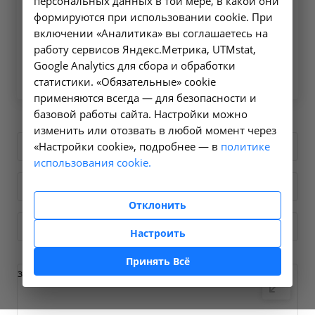
персональных данных в той мере, в какой они
E-mail
формируются при использовании cookie. При
info@niicm.ru
включении «Аналитика» вы соглашаетесь на
работу сервисов Яндекс.Метрика, UTMstat,
Написать сообщение
Google Analytics для сбора и обработки
статистики. «Обязательные» cookie
применяются всегда — для безопасности и
базовой работы сайта. Настройки можно
изменить или отозвать в любой момент через
- Выберите специализацию
«Настройки cookie», подробнее — в
политике
использования cookie.
Иркутская область
Отклонить
- Выберите город
Настроить
Принять Всё
загрузка карты...