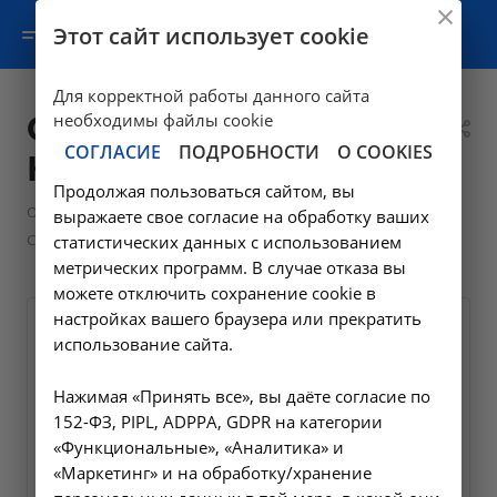
Этот сайт использует cookie
Для корректной работы данного сайта
Солодун Илья
необходимы файлы cookie
СОГЛАСИЕ
ПОДРОБНОСТИ
О COOKIES
Юрьевич
Продолжая пользоваться сайтом, вы
—
—
—
О клинике
Сотрудники
Руководители
выражаете свое согласие на обработку ваших
Солодун Илья Юрьевич
статистических данных с использованием
метрических программ. В случае отказа вы
можете отключить сохранение cookie в
настройках вашего браузера или прекратить
использование сайта.
Нажимая «Принять все», вы даёте согласие по
152-ФЗ, PIPL, ADPPA, GDPR на категории
«Функциональные», «Аналитика» и
«Маркетинг» и на обработку/хранение