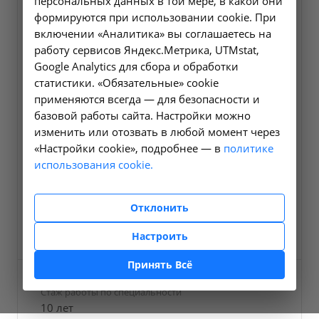
персональных данных в той мере, в какой они
формируются при использовании cookie. При
включении «Аналитика» вы соглашаетесь на
работу сервисов Яндекс.Метрика, UTMstat,
Google Analytics для сбора и обработки
статистики. «Обязательные» cookie
применяются всегда — для безопасности и
базовой работы сайта. Настройки можно
изменить или отозвать в любой момент через
«Настройки cookie», подробнее — в
политике
Должность
использования cookie.
Заместитель главного врача
Отклонить
Телефон
E-mail
+7 (495) 320-77-97
ilso@niicm.ru
Настроить
Принять Всё
Стаж работы по специальности
10 лет