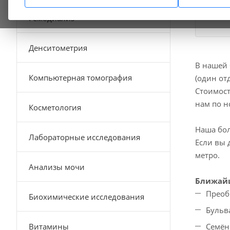
Гемодиализ
Денситометрия
В нашей 
Компьютерная томография
(один от
Стоимост
нам по 
Косметология
Наша бол
Лабораторные исследования
Если вы 
метро.
Анализы мочи
Ближайш
Преоб
Биохимические исследования
Бульв
Витамины
Семён