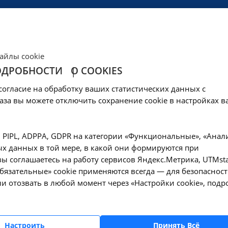
ЦЕНЫ
КЛИНИКА
ОБРАЗОВАНИЕ
СОЦОБЕСПЕЧЕНИ
айлы cookie
ОДРОБНОСТИ
О COOKIES
позвоночника, спе
согласие на обработку ваших статистических данных с
оекции (один отдел
аза вы можете отключить сохранение cookie в настройках в
, PIPL, ADPPA, GDPR на категории «Функциональные», «Анал
х данных в той мере, в какой они формируются при
ы соглашаетесь на работу сервисов Яндекс.Метрика, UTMsta
—
Рентгенография позвоночника, специальные исследования и проекц
«Обязательные» cookie применяются всегда — для безопасност
и отозвать в любой момент через «Настройки cookie», подр
Оформите заявку на сайте, мы свяжемся с вам
Настроить
Принять Всё
ближайшее время и ответим на все интересу