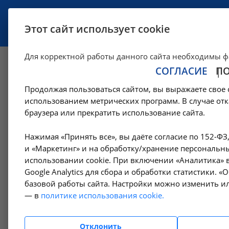
УСЛУГИ
СПЕЦИАЛИСТЫ
Этот сайт использует cookie
Для корректной работы данного сайта необходимы ф
СОГЛАСИЕ
П
Рентгенография 
Продолжая пользоваться сайтом, вы выражаете свое 
исследования и пр
использованием метрических программ. В случае отк
браузера или прекратить использование сайта.
в Москве
Нажимая «Принять все», вы даёте согласие по 152-ФЗ
и «Маркетинг» и на обработку/хранение персональны
использовании cookie. При включении «Аналитика» в
—
Цены в Москве
Рентгенологические исследования в Москве
Google Analytics для сбора и обработки статистики. 
базовой работы сайта. Настройки можно изменить ил
— в
политике использования cookie.
Амбулаторно-
поликлинические услуги
Отклонить