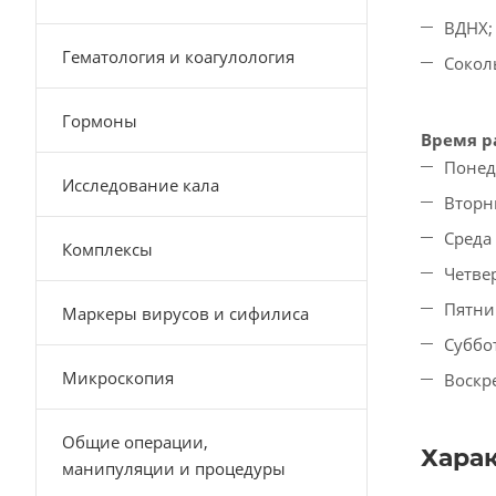
ВДНХ;
Гематология и коагулология
Сокол
Гормоны
Время р
Понед
Исследование кала
Вторни
Среда 
Комплексы
Четвер
Пятниц
Маркеры вирусов и сифилиса
Суббо
Микроскопия
Воскр
Общие операции,
Хара
манипуляции и процедуры