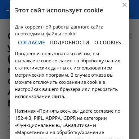
Этот сайт использует cookie
Для корректной работы данного сайта
Обзорная
необходимы файлы cookie
СОГЛАСИЕ
ПОДРОБНОСТИ
О COOKIES
урография
Продолжая пользоваться сайтом, вы
(рентгенография
выражаете свое согласие на обработку ваших
мочевыделительной
статистических данных с использованием
метрических программ. В случае отказа вы
системы) -
можете отключить сохранение cookie в
настройках вашего браузера или прекратить
A06.28.013 в
использование сайта.
Москве
Нажимая «Принять все», вы даёте согласие по
—
Цены в Москве
152-ФЗ, PIPL, ADPPA, GDPR на категории
—
Рентгенологические исследования в Москве
«Функциональные», «Аналитика» и
Обзорная урография (рентгенография мочевыделительной
«Маркетинг» и на обработку/хранение
системы) - A06.28.013 в Москве