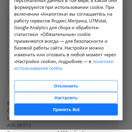
персональных данных в той мере, в какой они
формируются при использовании cookie. При
включении «Аналитика» вы соглашаетесь на
работу сервисов Яндекс.Метрика, UTMstat,
Оформите заявку на сайте,
1400 ₽
Google Analytics для сбора и обработки
мы свяжемся с вами в
статистики. «Обязательные» cookie
ближайшее время и ответим
применяются всегда — для безопасности и
базовой работы сайта. Настройки можно
на все интересующие
изменить или отозвать в любой момент через
вопросы.
«Настройки cookie», подробнее — в
политике
использования cookie.
Заказать услугу
Отклонить
Настроить
В нашей больнице вы можете пройти процедуры
Принять Всё
Обзорная урография (рентгенография
мочевыделительной системы), код по справочнику
A06.28.013.