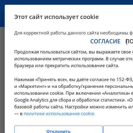
УСЛУГИ
СПЕЦИАЛИСТЫ
Этот сайт использует cookie
Для корректной работы данного сайта необходимы ф
СОГЛАСИЕ
П
Исследование уро
Продолжая пользоваться сайтом, вы выражаете свое 
A09.05.235 в Моск
использованием метрических программ. В случае отк
браузера или прекратить использование сайта.
—
—
Цены в Москве
Лабораторные исследования
Витамины
Нажимая «Принять все», вы даёте согласие по 152-ФЗ
и «Маркетинг» и на обработку/хранение персональны
использовании cookie. При включении «Аналитика» в
Google Analytics для сбора и обработки статистики. 
Амбулаторно-
базовой работы сайта. Настройки можно изменить ил
поликлинические услуги
— в
политике использования cookie.
Гемодиализ
Отклонить