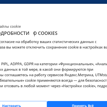
ЦЕНЫ
КЛИНИКА
ОБРАЗОВАНИЕ
СОЦОБЕСПЕЧЕНИ
айлы cookie
ОДРОБНОСТИ
О COOKIES
вня Витамин Д3 (25
согласие на обработку ваших статистических данных с
ве
аза вы можете отключить сохранение cookie в настройках в
—
Исследование уровня Витамин Д3 (25-ОН) в крови - A09.05.235 в М
, PIPL, ADPPA, GDPR на категории «Функциональные», «Анал
х данных в той мере, в какой они формируются при
ы соглашаетесь на работу сервисов Яндекс.Метрика, UTMsta
«Обязательные» cookie применяются всегда — для безопасност
и отозвать в любой момент через «Настройки cookie», подр
Оформите заявку на сайте, мы свяжемся с вам
ближайшее время и ответим на все интересу
вопросы.
Настроить
Принять Всё