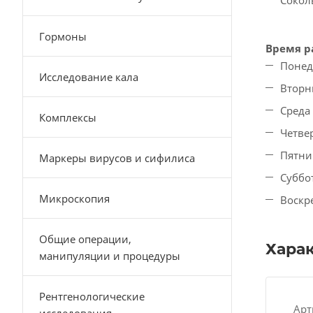
Сокол
Гормоны
Время р
Понед
Исследование кала
Вторни
Среда 
Комплексы
Четвер
Пятниц
Маркеры вирусов и сифилиса
Суббо
Микроскопия
Воскр
Общие операции,
Хара
манипуляции и процедуры
Рентгенологические
Арт