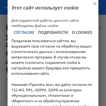
Этот сайт использует cookie
Для корректной работы данного сайта
Исследование
необходимы файлы cookie
СОГЛАСИЕ
ПОДРОБНОСТИ
О COOKIES
уровня
Продолжая пользоваться сайтом, вы
антимюллерова
выражаете свое согласие на обработку ваших
гормона в крови -
статистических данных с использованием
метрических программ. В случае отказа вы
A09.05.225 в
можете отключить сохранение cookie в
настройках вашего браузера или прекратить
Москве
использование сайта.
—
—
Цены в Москве
Лабораторные исследования
Нажимая «Принять все», вы даёте согласие по
—
Гормоны
152-ФЗ, PIPL, ADPPA, GDPR на категории
Исследование уровня антимюллерова гормона в крови -
«Функциональные», «Аналитика» и
A09.05.225 в Москве
«Маркетинг» и на обработку/хранение