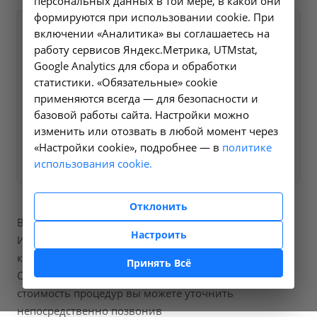
персональных данных в той мере, в какой они
формируются при использовании cookie. При
Оформите заявку на сайте,
включении «Аналитика» вы соглашаетесь на
1810 ₽
работу сервисов Яндекс.Метрика, UTMstat,
мы свяжемся с вами в
Google Analytics для сбора и обработки
ближайшее время и ответим
статистики. «Обязательные» cookie
на все интересующие
применяются всегда — для безопасности и
вопросы.
базовой работы сайта. Настройки можно
изменить или отозвать в любой момент через
«Настройки cookie», подробнее — в
Заказать услугу
политике
использования cookie.
Отклонить
В нашей больнице вы можете пройти процедуры
Настроить
Исследование уровня антимюллерова гормона в
крови, код по справочнику A09.05.225.
Принять Всё
Стоимость составит от 1810 рублей, точную
стоимость процедур вы можете уточнить
непосредственно позвонив