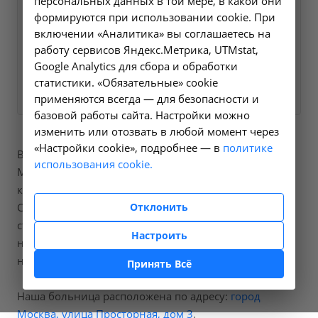
персональных данных в той мере, в какой они
ближайшее время и ответим
формируются при использовании cookie. При
на все интересующие
включении «Аналитика» вы соглашаетесь на
вопросы.
работу сервисов Яндекс.Метрика, UTMstat,
Google Analytics для сбора и обработки
Заказать услугу
статистики. «Обязательные» cookie
применяются всегда — для безопасности и
базовой работы сайта. Настройки можно
изменить или отозвать в любой момент через
«Настройки cookie», подробнее — в
политике
В нашей больнице вы можете пройти процедуры
использования cookie.
Миофасциальный массаж лица (косметологический),
код по справочнику cosm.21.
Отклонить
Стоимость составит от 5000 рублей, точную
стоимость процедур вы можете уточнить
Настроить
непосредственно позвонив
нам по номеру телефона
+7 (495) 3207797
.
Принять Всё
Наша больница расположена по адресу:
город
Москва, улица Просторная, дом 3
.