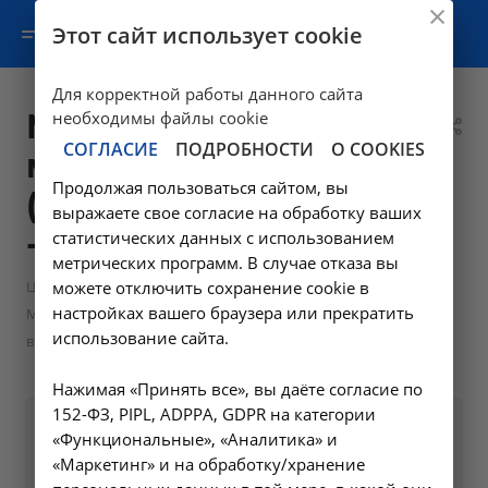
Этот сайт использует cookie
Для корректной работы данного сайта
Миофасциальный
необходимы файлы cookie
СОГЛАСИЕ
ПОДРОБНОСТИ
О COOKIES
массаж лица
Продолжая пользоваться сайтом, вы
(косметологический)
выражаете свое согласие на обработку ваших
- cosm.21 в Москве
статистических данных с использованием
метрических программ. В случае отказа вы
—
—
Цены в Москве
можете отключить сохранение cookie в
Косметология в Москве
настройках вашего браузера или прекратить
Миофасциальный массаж лица (косметологический) - cosm.21
использование сайта.
в Москве
Нажимая «Принять все», вы даёте согласие по
152-ФЗ, PIPL, ADPPA, GDPR на категории
Оформите заявку на сайте,
5000 ₽
«Функциональные», «Аналитика» и
мы свяжемся с вами в
«Маркетинг» и на обработку/хранение