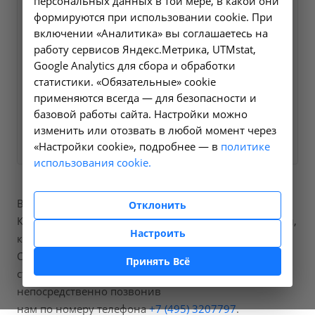
персональных данных в той мере, в какой они
Оформите заявку на сайте,
формируются при использовании cookie. При
5500 ₽
включении «Аналитика» вы соглашаетесь на
мы свяжемся с вами в
работу сервисов Яндекс.Метрика, UTMstat,
ближайшее время и ответим
Google Analytics для сбора и обработки
на все интересующие
статистики. «Обязательные» cookie
вопросы.
применяются всегда — для безопасности и
базовой работы сайта. Настройки можно
Заказать услугу
изменить или отозвать в любой момент через
«Настройки cookie», подробнее — в
политике
использования cookie.
В нашей больнице вы можете пройти процедуры
Отклонить
Компьютерная томография органов грудной полости,
Настроить
код по справочнику A06.09.005.
Стоимость составит от 5500 рублей, точную
Принять Всё
стоимость процедур вы можете уточнить
непосредственно позвонив
нам по номеру телефона
+7 (495) 3207797
.