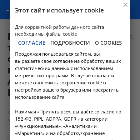
Этот сайт использует cookie
Для корректной работы данного сайта
Компьютерная
необходимы файлы cookie
СОГЛАСИЕ
ПОДРОБНОСТИ
О COOKIES
томография
Продолжая пользоваться сайтом, вы
органов грудной
выражаете свое согласие на обработку ваших
полости -
статистических данных с использованием
метрических программ. В случае отказа вы
A06.09.005 в
можете отключить сохранение cookie в
настройках вашего браузера или прекратить
Москве
использование сайта.
—
—
Цены в Москве
Компьютерная томография в Москве
Нажимая «Принять все», вы даёте согласие по
Компьютерная томография органов грудной полости -
152-ФЗ, PIPL, ADPPA, GDPR на категории
A06.09.005 в Москве
«Функциональные», «Аналитика» и
«Маркетинг» и на обработку/хранение