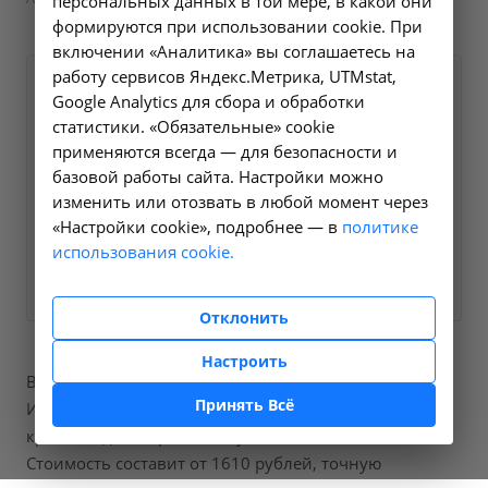
персональных данных в той мере, в какой они
формируются при использовании cookie. При
включении «Аналитика» вы соглашаетесь на
работу сервисов Яндекс.Метрика, UTMstat,
Оформите заявку на сайте,
1610 ₽
Google Analytics для сбора и обработки
мы свяжемся с вами в
статистики. «Обязательные» cookie
ближайшее время и ответим
применяются всегда — для безопасности и
базовой работы сайта. Настройки можно
на все интересующие
изменить или отозвать в любой момент через
вопросы.
«Настройки cookie», подробнее — в
политике
использования cookie.
Заказать услугу
Отклонить
Настроить
В нашей больнице вы можете пройти процедуры
Принять Всё
Исследование уровня свободного тестостерона в
крови, код по справочнику A09.05.078.001.
Стоимость составит от 1610 рублей, точную