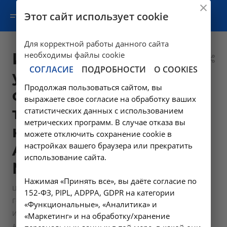
Этот сайт использует cookie
Для корректной работы данного сайта
Исследование
необходимы файлы cookie
СОГЛАСИЕ
ПОДРОБНОСТИ
О COOKIES
уровня
Продолжая пользоваться сайтом, вы
свободного
выражаете свое согласие на обработку ваших
тестостерона в
статистических данных с использованием
метрических программ. В случае отказа вы
крови -
можете отключить сохранение cookie в
настройках вашего браузера или прекратить
A09.05.078.001 в
использование сайта.
Москве
Нажимая «Принять все», вы даёте согласие по
—
—
Цены в Москве
Лабораторные исследования
152-ФЗ, PIPL, ADPPA, GDPR на категории
—
Гормоны
«Функциональные», «Аналитика» и
Исследование уровня свободного тестостерона в крови -
«Маркетинг» и на обработку/хранение
A09.05.078.001 в Москве