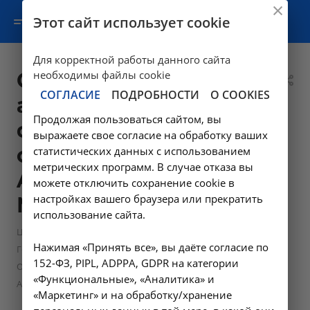
Этот сайт использует cookie
Для корректной работы данного сайта
Определение
необходимы файлы cookie
СОГЛАСИЕ
ПОДРОБНОСТИ
О COOKIES
активности
Продолжая пользоваться сайтом, вы
фактора VIII в
выражаете свое согласие на обработку ваших
сыворотке крови -
статистических данных с использованием
метрических программ. В случае отказа вы
A09.05.188 в
можете отключить сохранение cookie в
настройках вашего браузера или прекратить
Москве
использование сайта.
—
—
Цены в Москве
Лабораторные исследования
Нажимая «Принять все», вы даёте согласие по
—
Гематология и коагулология
152-ФЗ, PIPL, ADPPA, GDPR на категории
Определение активности фактора VIII в сыворотке крови -
«Функциональные», «Аналитика» и
A09.05.188 в Москве
«Маркетинг» и на обработку/хранение