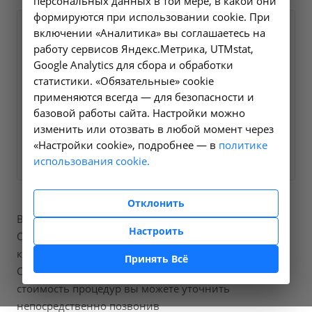
персональных данных в той мере, в какой они
формируются при использовании cookie. При
Оформите заявку на сайте,
включении «Аналитика» вы соглашаетесь на
1360 ₽
работу сервисов Яндекс.Метрика, UTMstat,
мы свяжемся с вами в
Google Analytics для сбора и обработки
ближайшее время и ответим
статистики. «Обязательные» cookie
на все интересующие
применяются всегда — для безопасности и
вопросы.
базовой работы сайта. Настройки можно
изменить или отозвать в любой момент через
«Настройки cookie», подробнее — в
Заказать услугу
политике
использования cookie.
Отклонить
В нашей больнице вы можете пройти процедуры
Настроить
Определение активности фактора VIII в сыворотке
крови, код по справочнику A09.05.188.
Принять Всё
Стоимость составит от 1360 рублей, точную
стоимость процедур вы можете уточнить
непосредственно позвонив