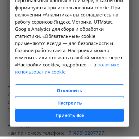
персональных данных в той мере, в какой они
Оформите заявку на сайте,
2430 ₽
формируются при использовании cookie. При
мы свяжемся с вами в
включении «Аналитика» вы соглашаетесь на
ближайшее время и ответим
работу сервисов Яндекс.Метрика, UTMstat,
Google Analytics для сбора и обработки
на все интересующие
статистики. «Обязательные» cookie
вопросы.
применяются всегда — для безопасности и
базовой работы сайта. Настройки можно
Заказать услугу
изменить или отозвать в любой момент через
«Настройки cookie», подробнее — в
политике
использования cookie.
В нашей больнице вы можете пройти процедуры
Отклонить
Исследование уровня гомоцистеина в крови, код по
справочнику A09.05.214.
Настроить
Стоимость составит от 2430 рублей, точную
Принять Всё
стоимость процедур вы можете уточнить
непосредственно позвонив
нам по номеру телефона
+7 (495) 3207797
.