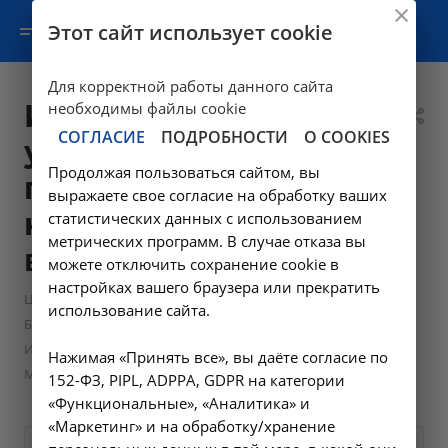
Этот сайт использует cookie
Для корректной работы данного сайта
Исследование
необходимы файлы cookie
СОГЛАСИЕ
ПОДРОБНОСТИ
О COOKIES
уровня
Продолжая пользоваться сайтом, вы
гомоцистеина в
выражаете свое согласие на обработку ваших
крови - A09.05.214
статистических данных с использованием
метрических программ. В случае отказа вы
в Москве
можете отключить сохранение cookie в
настройках вашего браузера или прекратить
—
—
Цены в Москве
Лабораторные исследования
использование сайта.
—
Биохимические исследования
Исследование уровня гомоцистеина в крови - A09.05.214 в
Нажимая «Принять все», вы даёте согласие по
Москве
152-ФЗ, PIPL, ADPPA, GDPR на категории
«Функциональные», «Аналитика» и
«Маркетинг» и на обработку/хранение